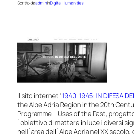
Scritto da
admin
in
Digital Humanities
Il sito internet “
1940-1945: IN DIFESA D
the Alpe Adria Region in the 20th Centu
Programme – Uses of the Past
, progetto
´obiettivo di mettere in luce i diversi sig
nell´area dell´Alpe Adria nel XX secolo, 