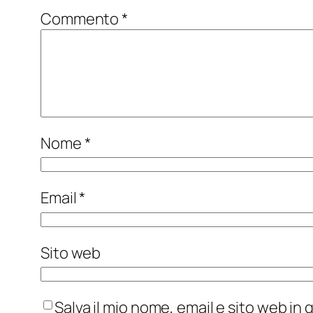
Commento
*
Nome
*
Email
*
Sito web
Salva il mio nome, email e sito web i