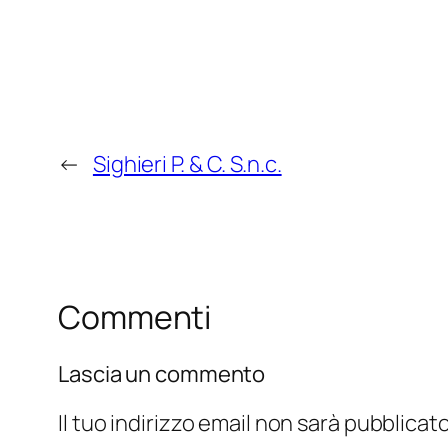
←
Sighieri P. & C. S.n.c.
Commenti
Lascia un commento
Il tuo indirizzo email non sarà pubblicato