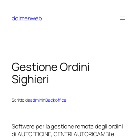
Vai
al
dolmenweb
contenuto
Gestione Ordini
Sighieri
Scritto da
admin
in
Backoffice
Software per la gestione remota degli ordini
di AUTOFFICINE, CENTRI AUTORICAMBI e