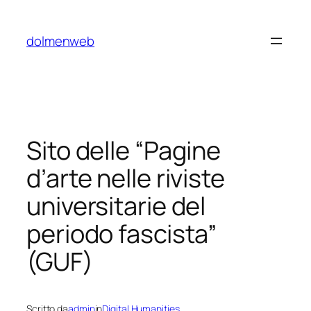
Vai
al
dolmenweb
contenuto
Sito delle “Pagine
d’arte nelle riviste
universitarie del
periodo fascista”
(GUF)
Scritto da
admin
in
Digital Humanities